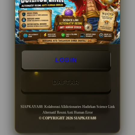
BENEFIT SPESIAL LINK ALTERNATIF
No
Benefit
Deskripsi
1
Akses
AKSES
lancar
STABIL
tanpa
gangguan
LOGIN
2
Akses
LINK
khusus
PREMIUM
user
DAFTAR
terverifikasi
3
Teknologi
SISTEM
cepat &
MODERN
efisien
SIAPKAYA88: Kolaborasi Alldictionaries Hadirkan Science Link
Alternatif Resmi Anti Human Error
© COPYRIGHT 2026 SIAPKAYA88
LOGIN