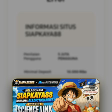
INFORMASI SITUS
SIAPKAYA88
Penilaian
5 JUTA
Pengguna
PENGGUNA
Minimal Deposit
10.000 Ribu
Layanan Support
24/7
Platform
Multi-Device