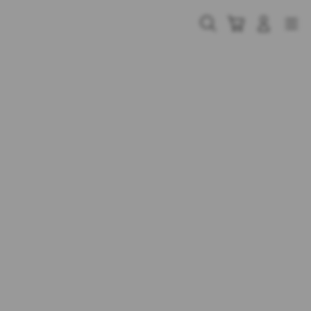
Skip
to
Cari
Troli
Login
Navigation
content