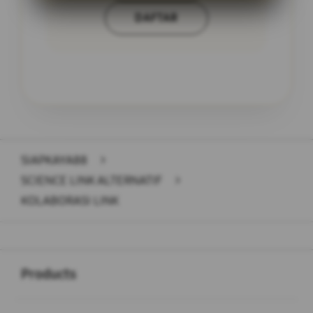
DAFTAR
Layer Popup Close
SIAPKAYA88
>
SCIENCE LINK ALTERNATIF
>
KOLABORASI LINK
Buka
Footer Navigation
Products
Buka